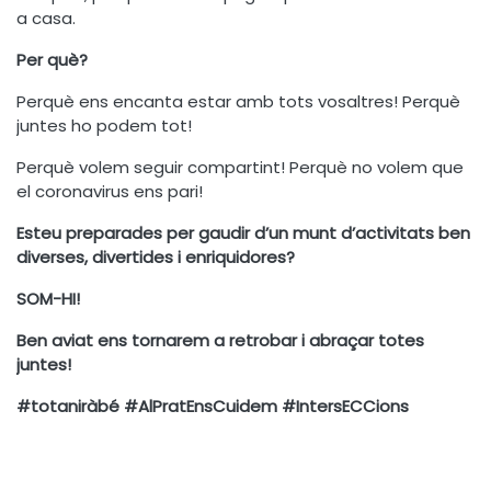
a casa.
Per què?
Perquè ens encanta estar amb tots vosaltres! Perquè
juntes ho podem tot!
Perquè volem seguir compartint! Perquè no volem que
el coronavirus ens pari!
Esteu preparades per gaudir d’un munt d’activitats ben
diverses, divertides i enriquidores?
SOM-HI!
Ben aviat ens tornarem a retrobar i abraçar totes
juntes!
#totaniràbé #AlPratEnsCuidem #IntersECCions