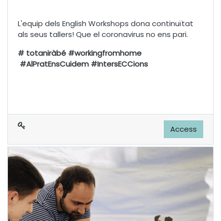
L'equip dels English Workshops dona continuïtat
als seus tallers! Que el coronavirus no ens pari.
# totaniràbé #workingfromhome
#AlPratEnsCuidem #IntersECCions
Access